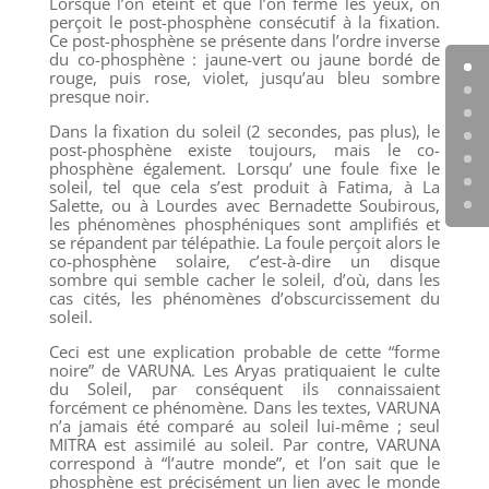
Lorsque l’on éteint et que l’on ferme les yeux, on
perçoit le post-phosphène consécutif à la fixation.
Ce post-phosphène se présente dans l’ordre inverse
du co-phosphène : jaune-vert ou jaune bordé de
rouge, puis rose, violet, jusqu’au bleu sombre
presque noir.
Dans la fixation du soleil (2 secondes, pas plus), le
post-phosphène existe toujours, mais le co-
phosphène également. Lorsqu’ une foule fixe le
soleil, tel que cela s’est produit à Fatima, à La
Salette, ou à Lourdes avec Bernadette Soubirous,
les phénomènes phosphéniques sont amplifiés et
se répandent par télépathie. La foule perçoit alors le
co-phosphène solaire, c’est-à-dire un disque
sombre qui semble cacher le soleil, d’où, dans les
cas cités, les phénomènes d’obscurcissement du
soleil.
Ceci est une explication probable de cette “forme
noire” de VARUNA. Les Aryas pratiquaient le culte
du Soleil, par conséquent ils connaissaient
forcément ce phénomène. Dans les textes, VARUNA
n’a jamais été comparé au soleil lui-même ; seul
MITRA est assimilé au soleil. Par contre, VARUNA
correspond à “l’autre monde”, et l’on sait que le
phosphène est précisément un lien avec le monde