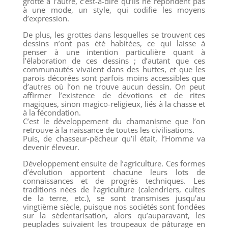
grotte à l’autre, c’est-à-dire qu’ils ne répondent pas
à une mode, un style, qui codifie les moyens
d’expression.
De plus, les grottes dans lesquelles se trouvent ces
dessins n’ont pas été habitées, ce qui laisse à
penser à une intention particulière quant à
l’élaboration de ces dessins ; d’autant que ces
communautés vivaient dans des huttes, et que les
parois décorées sont parfois moins accessibles que
d’autres où l’on ne trouve aucun dessin. On peut
affirmer l’existence de dévotions et de rites
magiques, sinon magico-religieux, liés à la chasse et
à la fécondation.
C’est le développement du chamanisme que l’on
retrouve à la naissance de toutes les civilisations.
Puis, de chasseur-pêcheur qu’il était, l’Homme va
devenir éleveur.
Développement ensuite de l’agriculture. Ces formes
d’évolution apportent chacune leurs lots de
connaissances et de progrès techniques. Les
traditions nées de l’agriculture (calendriers, cultes
de la terre, etc.), se sont transmises jusqu’au
vingtième siècle, puisque nos sociétés sont fondées
sur la sédentarisation, alors qu’auparavant, les
peuplades suivaient les troupeaux de pâturage en