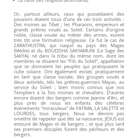
La caste des religieux (Brahmana).
Or, partout ailleurs, ceux qui possédaient des
pouvoirs étaient issus d’une de ces trois activités :
Des moines au Tibet ; les Pharaons, empereurs et
grands prêtres voués au Soleil. Certains d’origine
noble, classe vouée au métier des armes, eurent
très tôt une formation religieuse. Ce fut le cas de
ZARATHUSTRA, qui naquit au pays des Mages
(Médie) et du BOUDDHA SAKYAMUNI (Le Sage des
SAKYA), né dans la tribu du même nom, dont les
membres se disaient les “Fils du Soleil”, appellation
que se donnaient les peuples qui pratiquaient le
culte solaire. Ont également existé, pratiquement
en tant que classe sociale, des groupes voués à
deux activités, tels les prêtres-guerriers Mayas, au
service du Soleil ; bien moins connus que nos
Templiers à la fois moines et chevaliers. D’autres
encore étaient des bergers comme Jeanne d’Arc, et
plus près de nous les enfants des célèbres
événements “miraculeux” de FATIMA, LA SALETTE et
LOURDES, tous bergers. Nous ne devons pas
omettre de rappeler que dès sa naissance, JESUS est
entouré de Mages et de bergers ; et que plus tard
ses premiers disciples furent des pêcheurs et des
bergers.