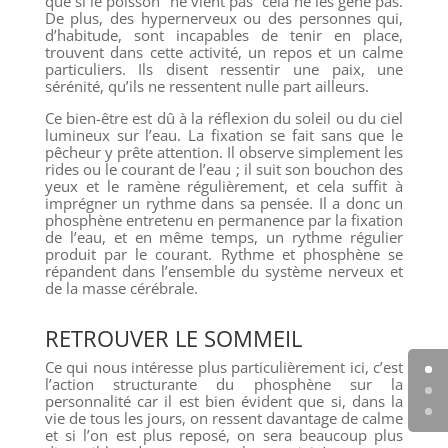
que si le poisson “ne vient pas” cela ne les gêne pas.
De plus, des hypernerveux ou des personnes qui,
d’habitude, sont incapables de tenir en place,
trouvent dans cette activité, un repos et un calme
particuliers. Ils disent ressentir une paix, une
sérénité, qu’ils ne ressentent nulle part ailleurs.
Ce bien-être est dû à la réflexion du soleil ou du ciel
lumineux sur l’eau. La fixation se fait sans que le
pêcheur y prête attention. Il observe simplement les
rides ou le courant de l’eau ; il suit son bouchon des
yeux et le ramène régulièrement, et cela suffit à
imprégner un rythme dans sa pensée. Il a donc un
phosphène entretenu en permanence par la fixation
de l’eau, et en même temps, un rythme régulier
produit par le courant. Rythme et phosphène se
répandent dans l’ensemble du système nerveux et
de la masse cérébrale.
RETROUVER LE SOMMEIL
Ce qui nous intéresse plus particulièrement ici, c’est
l’action structurante du phosphène sur la
personnalité car il est bien évident que si, dans la
vie de tous les jours, on ressent davantage de calme
et si l’on est plus reposé, on sera beaucoup plus