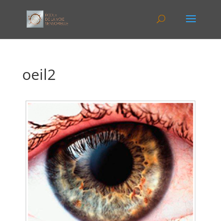
oeil2